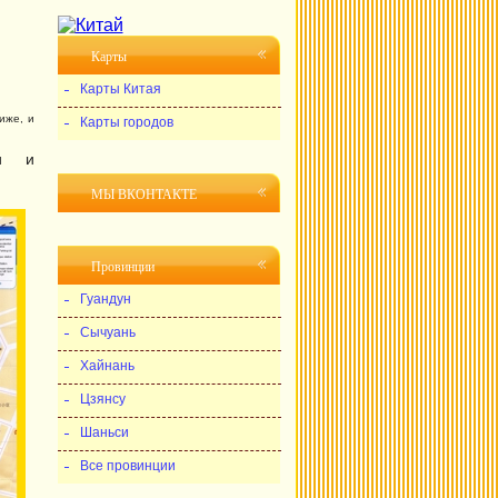
Карты
Карты Китая
иже, и
Карты городов
ми и
МЫ ВКОНТАКТЕ
Провинции
Гуандун
Сычуань
Хайнань
Цзянсу
Шаньси
Все провинции