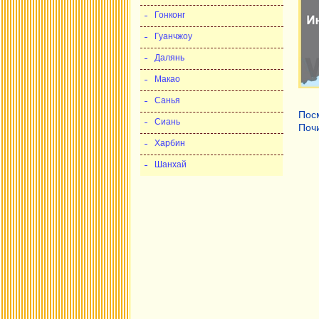
Гонконг
Гуанчжоу
Далянь
Макао
Санья
Посм
Сиань
Почи
Харбин
Шанхай