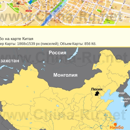
о на карте Китая
ер Карты: 1868x1539 px (пикселей); Объем Карты: 856 Кб.