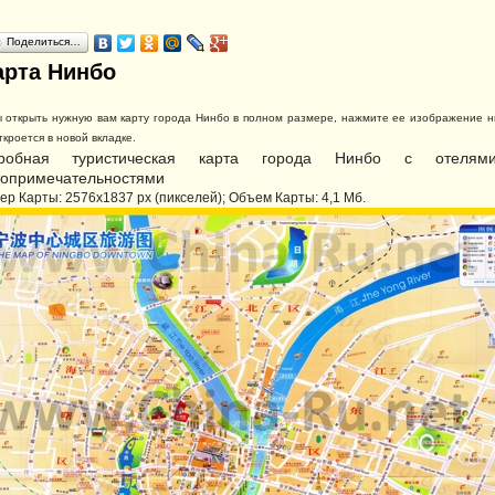
Поделиться…
арта Нинбо
 открыть нужную вам карту города Нинбо в полном размере, нажмите ее изображение н
ткроется в новой вкладке.
робная туристическая карта города Нинбо с отеля
топримечательностями
ер Карты: 2576x1837 px (пикселей); Объем Карты: 4,1 Мб.