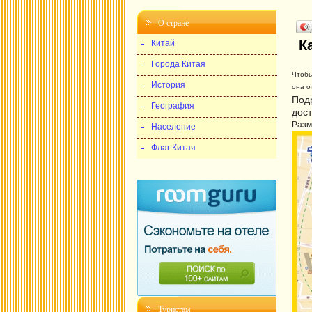
О стране
К
Китай
Города Китая
Чтобы
История
она о
Под
География
дос
Разм
Население
Флаг Китая
Туристам