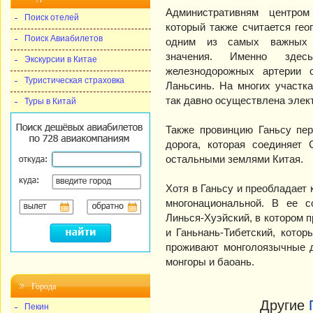
Административням центром
Поиск отелей
который также считается ге
Поиск Авиабилетов
одним из самых важных т
значения. Именно здес
Экскурсии в Китае
железнодорожных артерии 
Туристическая страховка
Ланьсинь. На многих участк
так давно осуществлена элек
Туры в Китай
Также провинцию Ганьсу пер
дорога, которая соединяет 
остальными землями Китая.
Хотя в Ганьсу и преобладает 
многонациональной. В ее с
Линься-Хуэйский, в котором 
и Ганьнань-Тибетский, кото
проживают монголоязычные д
монгоры и баоань.
Города
Другие
Пекин