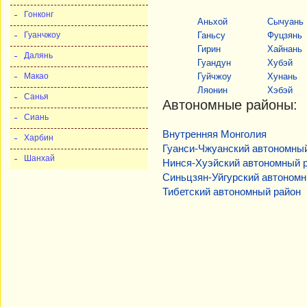
Гонконг
Аньхой
Сычуань
Гуанчжоу
Ганьсу
Фуцзянь
Гирин
Хайнань
Далянь
Гуандун
Хубэй
Макао
Гуйчжоу
Хунань
Ляонин
Хэбэй
Санья
Автономные районы:
Сиань
Внутренняя Монголия
Харбин
Гуанси-Чжуанский автономны
Шанхай
Нинся-Хуэйский автономный 
Синьцзян-Уйгурский автономн
Тибетский автономный район