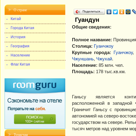
О стране
Поделиться…
Гуандун
Китай
Общие сведения:
Города Китая
История
Полное название:
Провинция
Столица:
Гуанчжоу
География
Крупные города:
Гуанчжоу
Население
Чжуншань
,
Чжухай
.
Флаг Китая
Население:
85 млн. чел.
Площадь:
178 тыс.кв.км.
Ганьсу является контин
расположенной в западной 
Граничит Ганьсу с провинци
автономией на северо-восток
государством на севере. Рель
тысяч метров над уровнем мо
Туристам