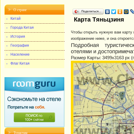
О стране
Поделиться…
Карта Тяньцзиня
Китай
Города Китая
Чтобы открыть нужную вам карту 
История
изображение ниже, и она откроетс
Подробная туристиче
География
отелями и достопримеча
Население
Размер Карты: 3499x3163 px (
Флаг Китая
Туристам