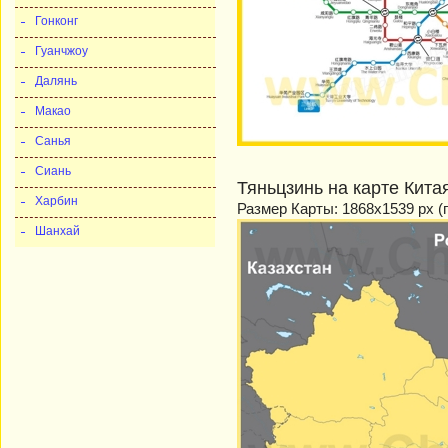
Гонконг
Гуанчжоу
Далянь
Макао
Санья
Сиань
Тяньцзинь на карте Кита
Харбин
Размер Карты: 1868x1539 px (
Шанхай