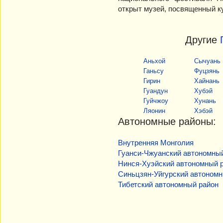
открыт музей, посвященный ку
Другие
Аньхой
Сычуань
Ганьсу
Фуцзянь
Гирин
Хайнань
Гуандун
Хубэй
Гуйчжоу
Хунань
Ляонин
Хэбэй
Автономные районы:
Внутренняя Монголия
Гуанси-Чжуанский автономны
Нинся-Хуэйский автономный 
Синьцзян-Уйгурский автономн
Тибетский автономный район