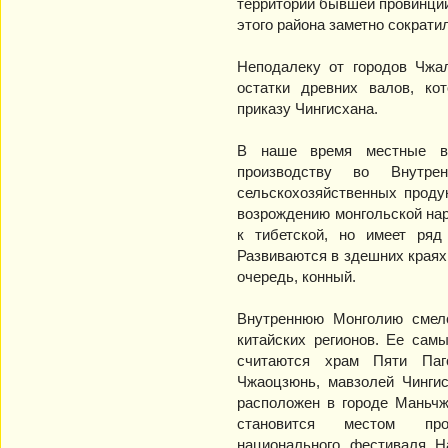
территории бывшей провинци
этого района заметно сократи
Неподалеку от городов Чжа
остатки древних валов, к
приказу Чингисхана.
В наше время местные в
производству во Внутре
сельскохозяйственных проду
возрождению монгольской нар
к тибетской, но имеет ряд
Развиваются в здешних краях
очередь, конный.
Внутреннюю Монголию смело
китайских регионов. Ее сам
считаются храм Пяти Паг
Чжаоцзюнь, мавзолей Чингис
расположен в городе Маньчж
становится местом пров
национального фестиваля 