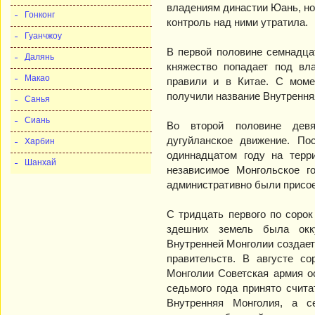
владениям династии Юань, н
Гонконг
контроль над ними утратила.
Гуанчжоу
В первой половине семнадца
Далянь
княжество попадает под вл
Макао
правили и в Китае. С моме
получили название Внутрення
Санья
Сиань
Во второй половине девят
дугуйланское движение. По
Харбин
одиннадцатом году на терр
Шанхай
независимое Монгольское г
административно были присое
С тридцать первого по соро
здешних земель была окк
Внутренней Монголии создае
правительств. В августе со
Монголии Советская армия о
седьмого года принято счит
Внутренняя Монголия, а с