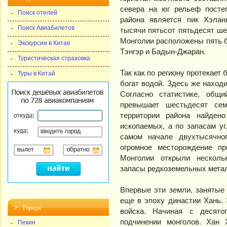
севера на юг рельеф посте
Поиск отелей
района является пик Хэлан
Поиск Авиабилетов
тысячи пятьсот пятьдесят ше
Монголии расположены пять б
Экскурсии в Китае
Тэнгэр и Бадын-Джаран.
Туристическая страховка
Так как по региону протекает 
Туры в Китай
богат водой. Здесь же наход
Согласно статистике, общ
превышает шестьдесят сем
территории района найден
ископаемых, а по запасам уг
самом начале двухтысячно
огромное месторождение пр
Монголии открыли несколь
запасы редкоземельных метал
Впервые эти земли, занятые
еще в эпоху династии Хань.
Города
войска. Начиная с десято
подчинении монголов. Хан
Пекин