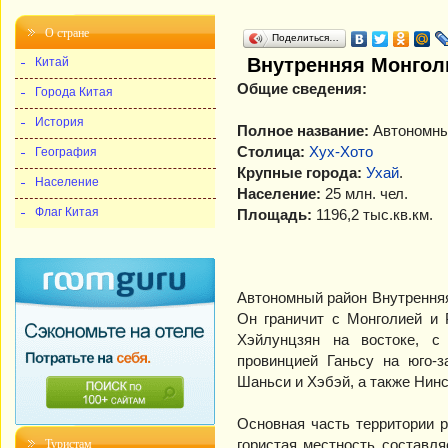
О стране
Поделиться…
Внутренняя Монгол
Китай
Общие сведения:
Города Китая
История
Полное название:
Автономны
Столица:
Хух-Хото
География
Крупные города:
Ухай
.
Население
Население:
25 млн. чел.
Флаг Китая
Площадь:
1196,2 тыс.кв.км.
Автономный район Внутрення
Он граничит с Монголией и 
Хэйлунцзян на востоке, с
провинцией Ганьсу на юго-
Шаньси и Хэбэй, а также Нин
Основная часть территории 
гористая местность составл
Туристам