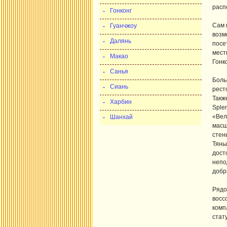
расп
Гонконг
Сам 
Гуанчжоу
возм
Далянь
посе
мест
Макао
Гонк
Санья
Боль
Сиань
рест
Такж
Харбин
Sple
«Вел
Шанхай
масш
стен
Тян
дост
непо
добр
Рядо
восс
комп
стат