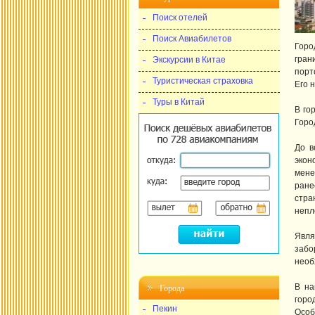
Поиск отелей
Поиск Авиабилетов
Горо
гран
Экскурсии в Китае
порт
Туристическая страховка
Его 
Туры в Китай
В го
Горо
До в
экон
мене
ране
стра
непл
Явля
забо
необ
В на
Города
горо
Пекин
Особ