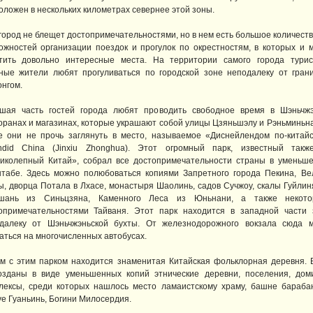
оложен в нескольких километрах севернее этой зоны.
город не блещет достопримечательностями, но в нем есть большое количеств
ожностей организации поездок и прогулок по окрестностям, в которых и 
тить довольно интересные места. На территории самого города тури
ные жители любят прогуливаться по городской зоне неподалеку от гран
онгом.
шая часть гостей города любят проводить свободное время в Шэньчж
оранах и магазинах, которые украшают собой улицы Цзяньшэлу и Рэньминьна
е они не прочь заглянуть в место, называемое «Диснейлендом по-китайс
ndid China (Jinxiu Zhonghua). Этот огромный парк, известный такж
иколепный Китай», собрал все достопримечательности страны в уменьш
табе. Здесь можно полюбоваться копиями Запретного города Пекина, Ве
ы, дворца Потала в Лхасе, монастыря Шаолинь, садов Сучжоу, скалы Гуйлиня
ьшань из Синьцзяна, Каменного Леса из Юньнани, а также некот
опримечательностями Тайваня. Этот парк находится в западной части 
далеку от Шэньчжэньской бухты. От железнодорожного вокзала сюда 
аться на многочисленных автобусах.
м с этим парком находится знаменитая Китайская фольклорная деревня. 
озданы в виде уменьшенных копий этнические деревни, поселения, дом
лексы, среди которых нашлось место ламаистскому храму, башне бараба
уе Гуаньинь, Богини Милосердия.