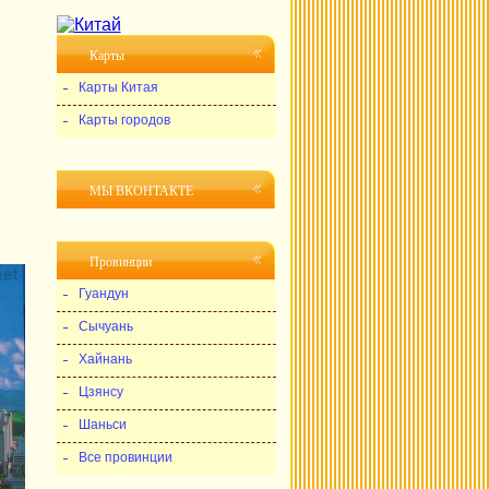
Карты
Карты Китая
Карты городов
МЫ ВКОНТАКТЕ
Провинции
Гуандун
Сычуань
Хайнань
Цзянсу
Шаньси
Все провинции