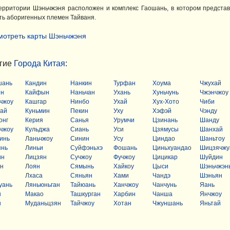
ерритории Шэньчжэня расположен и комплекс Гаошань, в котором предста
ть аборигенных племен Тайваня.
мотреть карты Шэньчжэня
гие
Города Китая
:
шань
Кандин
Нанкин
Турфан
Хоума
Чжухай
ян
Кайфын
Наньчан
Ухань
Хуньчунь
Чжэнчжоу
чжоу
Кашгар
Нинбо
Ухай
Хух-Хото
Чиби
ай
Куньмин
Пекин
Уху
Хэфэй
Чэнду
онг
Керия
Санья
Урумчи
Цзинань
Шанду
чжоу
Кульджа
Сиань
Уси
Цзямусы
Шанхай
инь
Ланьчжоу
Синин
Усу
Циндао
Шаньтоу
янь
Линьи
Суйфэньхэ
Фошань
Циньхуандао
Шицзячжу
ин
Лицзян
Сучжоу
Фучжоу
Цицикар
Шуйдин
н
Лоян
Сямынь
Хайкоу
Цыси
Шэньчжэн
Лхаса
Сяньян
Хами
Чандэ
Шэньян
уань
Ляньюньган
Тайюань
Ханчжоу
Чанчунь
Яань
н
Макао
Ташкурган
Харбин
Чанша
Янчжоу
н
Муданьцзян
Тайчжоу
Хотан
Чжуншань
Яньтай