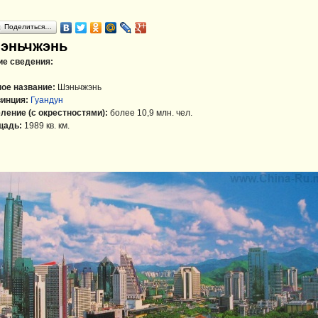
Поделиться…
эньчжэнь
е сведения:
ое название:
Шэньчжэнь
инция:
Гуандун
ление (с окрестностями):
более 10,9 млн. чел.
щадь:
1989 кв. км.