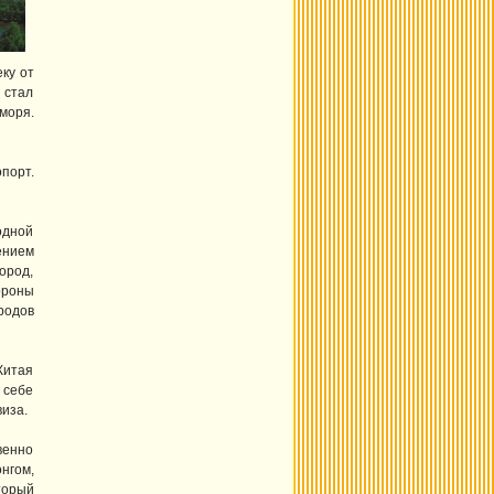
ку от
 стал
моря.
порт.
одной
ением
ород,
ороны
родов
Китая
 себе
иза.
венно
онгом,
торый