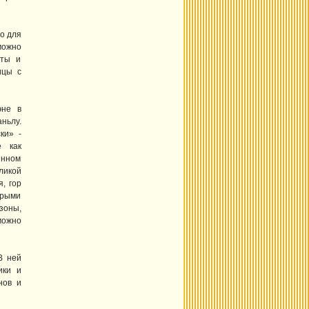
о для
можно
сты и
ицы с
эне в
ньлу.
ки» -
е как
енном
ликой
, гор
орыми
зоны,
можно
В ней
ики и
нов и