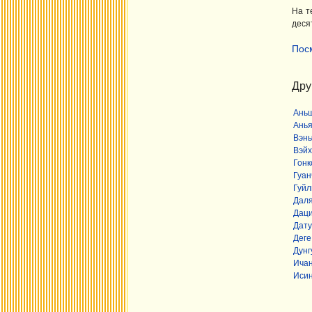
На т
деся
Пос
Дру
Ань
Ань
Вэнь
Вэйх
Гонк
Гуан
Гуйл
Дал
Дац
Дату
Деге
Дунг
Ича
Иси