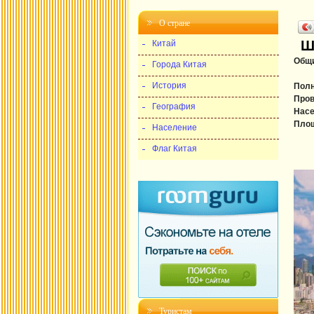
О стране
Ш
Китай
Общи
Города Китая
История
Полн
Пров
География
Насе
Пло
Население
Флаг Китая
Туристам