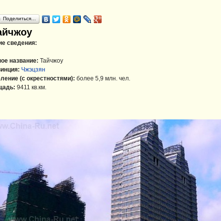
Поделиться…
айчжоу
е сведения:
ое название:
Тайчжоу
инция:
Чжэцзян
ление (с окрестностями):
более 5,9 млн. чел.
щадь:
9411 кв.км.