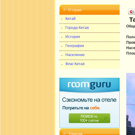
О стране
Т
Китай
Общи
Города Китая
История
Полн
Пров
География
Насе
Пло
Население
Флаг Китая
Туристам