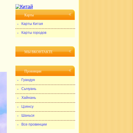
Карты
Карты Китая
Карты городов
МЫ ВКОНТАКТЕ
Провинции
Гуандун
Сычуань
Хайнань
Цзянсу
Шаньси
Все провинции