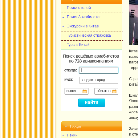
Поиск отелей
Поиск Авиабилетов
Экскурсии в Китае
Туристическая страховка
Туры в Китай
Кита
назв
паго
терр
С ра
кита
Школ
Япон
разв
«лот
эпох
Города
Зача
и от
Пекин