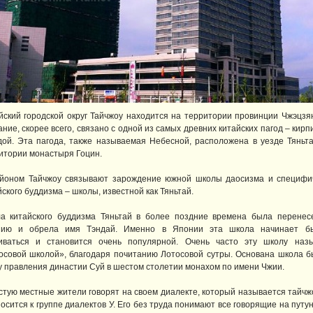
йский городской округ Тайчжоу находится на территории провинции Чжэцзян
ание, скорее всего, связано с одной из самых древних китайских пагод – кир
дой. Эта пагода, также называемая Небесной, расположена в уезде Тяньта
итории монастыря Гоцин.
йоном Тайчжоу связывают зарождение южной школы даосизма и специфи
йского буддизма – школы, известной как Тяньтай.
а китайского буддизма Тяньтай в более поздние времена была перенес
ию и обрела имя Тэндай. Именно в Японии эта школа начинает б
иваться и становится очень популярной. Очень часто эту школу наз
осовой школой», благодаря почитанию Лотосовой сутры. Основана школа б
у правления династии Суй в шестом столетии монахом по имени Чжии.
стую местные жители говорят на своем диалекте, который называется тайчж
носится к группе диалектов У. Его без труда понимают все говорящие на путу