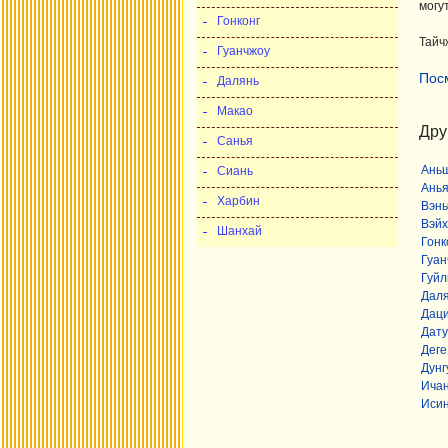
могу
Гонконг
Тайч
Гуанчжоу
Пос
Далянь
Макао
Дру
Санья
Ань
Сиань
Ань
Харбин
Вэнь
Вэйх
Шанхай
Гонк
Гуан
Гуйл
Дал
Дац
Дату
Деге
Дунг
Ича
Иси