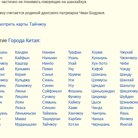
т частично не понимать говорящие на шанхайхуа.
жоу считается родиной даосского патриарха Чжан Бодуаня.
мотреть карты Тайчжоу
гие
Города Китая
:
шань
Кандин
Нанкин
Турфан
Хоума
Чжухай
ян
Кайфын
Наньчан
Ухань
Хуньчунь
Чжэнчжоу
чжоу
Кашгар
Нинбо
Ухай
Хух-Хото
Чиби
ай
Куньмин
Пекин
Уху
Хэфэй
Чэнду
онг
Керия
Санья
Урумчи
Цзинань
Шанду
чжоу
Кульджа
Сиань
Уси
Цзямусы
Шанхай
инь
Ланьчжоу
Синин
Усу
Циндао
Шаньтоу
янь
Линьи
Суйфэньхэ
Фошань
Циньхуандао
Шицзячжу
ин
Лицзян
Сучжоу
Фучжоу
Цицикар
Шуйдин
н
Лоян
Сямынь
Хайкоу
Цыси
Шэньчжэн
Лхаса
Сяньян
Хами
Чандэ
Шэньян
уань
Ляньюньган
Тайюань
Ханчжоу
Чанчунь
Яань
н
Макао
Ташкурган
Харбин
Чанша
Янчжоу
н
Муданьцзян
Тайчжоу
Хотан
Чжуншань
Яньтай