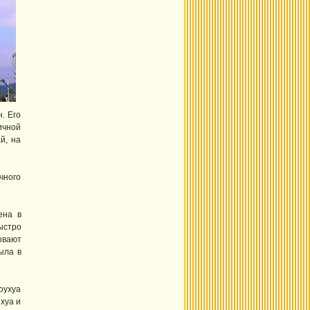
. Его
пичной
й, на
чного
ена в
ыстро
ывают
ыла в
оухуа
нхуа и